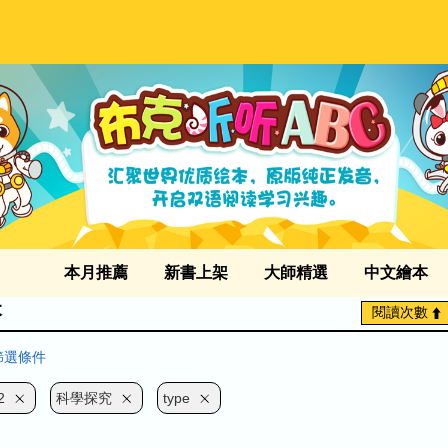
本月推薦
新書上架
大師精選
中文繪本
本
閱讀次數
篩選條件
2
科學探究
type