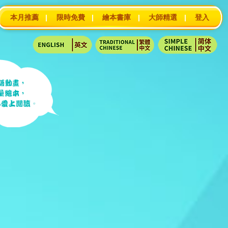
本月推薦
|
限時免費
|
繪本書庫
|
大師精選
|
登入