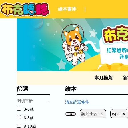
繪本書庫
|
本月推薦
新
篩選
繪本
閱讀年齡
清空篩選條件
3-6歲
認知學習
type
6-8歲
8-10歲