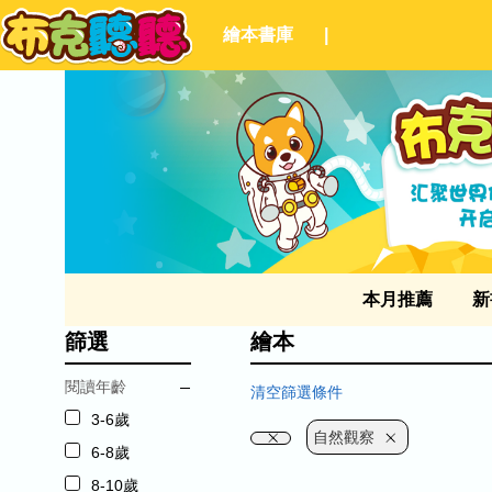
繪本書庫
|
本月推薦
新
篩選
繪本
閱讀年齡
清空篩選條件
3-6歲
自然觀察
6-8歲
8-10歲