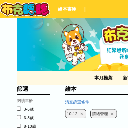
繪本書庫
|
本月推薦
新
篩選
繪本
閱讀年齡
清空篩選條件
3-6歲
10-12
情緒管理
6-8歲
8-10歲