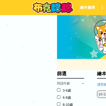
繪本書庫
|
篩選
繪
閱讀年齡
清空
3-6歲
10-1
6-8歲
8-10歲