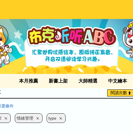
本月推薦
新書上架
大師精選
中文繪本
本
閱讀次數
篩選條件
2
情緒管理
type