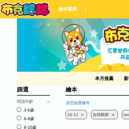
繪本書庫
|
本月推薦
新
篩選
繪本
閱讀年齡
清空篩選條件
3-6歲
10-12
自然觀察
la
6-8歲
8-10歲