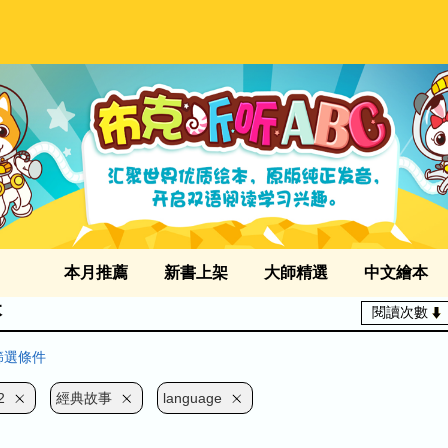
本月推薦
新書上架
大師精選
中文繪本
本
閱讀次數
篩選條件
2
經典故事
language