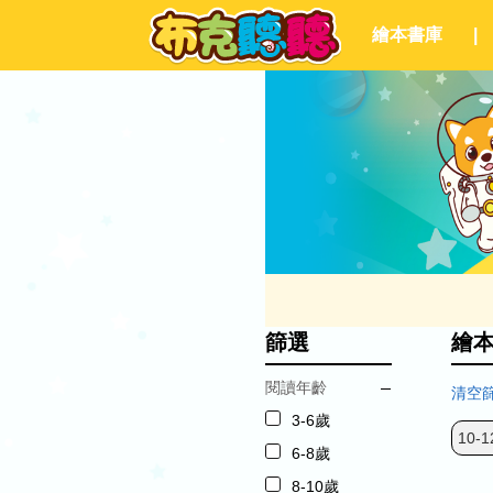
繪本書庫
|
篩選
繪
閱讀年齡
清空
3-6歲
10-1
6-8歲
8-10歲