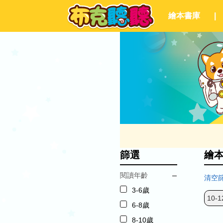
繪本書庫
|
篩選
繪
閱讀年齡
清空
3-6歲
10-1
6-8歲
8-10歲