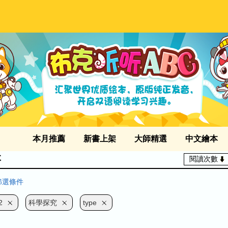
本月推薦
新書上架
大師精選
中文繪本
本
閱讀次數
篩選條件
2
科學探究
type