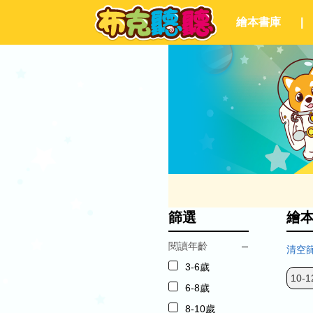
繪本書庫
|
篩選
繪
閱讀年齡
清空
3-6歲
10-1
6-8歲
8-10歲