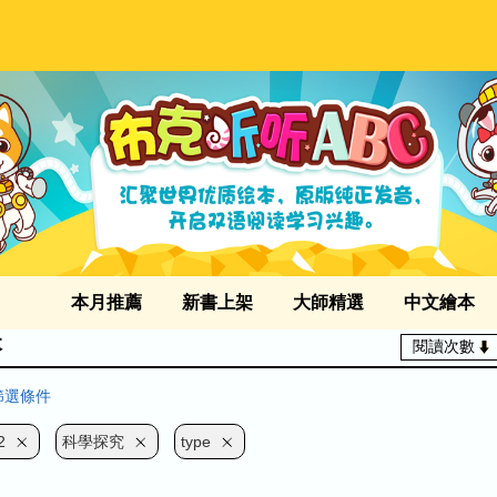
本月推薦
新書上架
大師精選
中文繪本
本
閱讀次數
篩選條件
2
科學探究
type