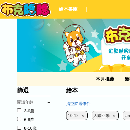
繪本書庫
|
本月推薦
新
篩選
繪本
閱讀年齡
清空篩選條件
3-6歲
10-12
人際互動
la
6-8歲
8-10歲