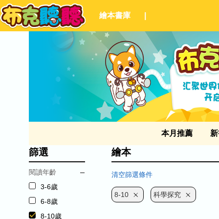
繪本書庫
|
本月推薦
新
篩選
繪本
閱讀年齡
清空篩選條件
3-6歲
8-10
科學探究
6-8歲
8-10歲