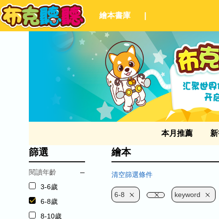
繪本書庫
|
本月推薦
新
篩選
繪本
閱讀年齡
清空篩選條件
3-6歲
6-8
keyword
6-8歲
8-10歲