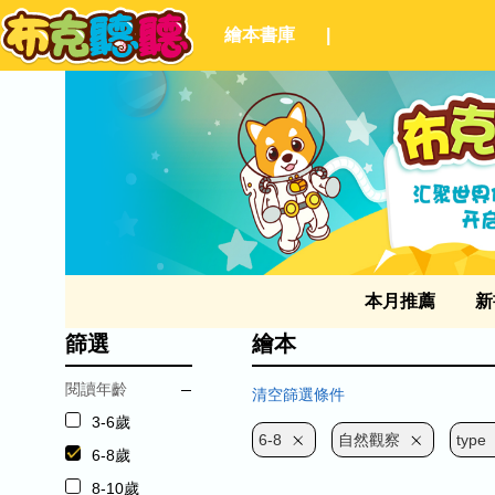
繪本書庫
|
本月推薦
新
篩選
繪本
閱讀年齡
清空篩選條件
3-6歲
6-8
自然觀察
type
6-8歲
8-10歲