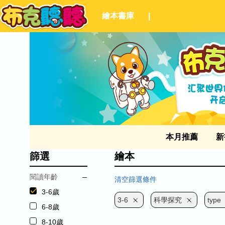
繪本書庫
|
本月推薦
新
篩選
繪本
閱讀年齡
清空篩選條件
3-6歲
3-6
科學探究
type
6-8歲
8-10歲