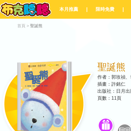
本月推薦
|
限時免費
|
首頁
>
聖誕熊
聖誕熊
作者：
郭玫禎、
插畫：
許銘仁
出版社：
日月出
頁數：
11
頁