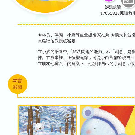
免費試讀
1786132503
閱讀故
★林良、洪蘭、小野等重量級名家推薦 ★義大利波
員羅秋昭教授總審定
在小孩的培養中,「解決問題的能力」和「創意」是
揮。在故事裡，正值聖誕節，可是小白熊卻發現自己
在朋友七嘴八舌的建議下，他發揮自己的小創意，做
本書
截圖