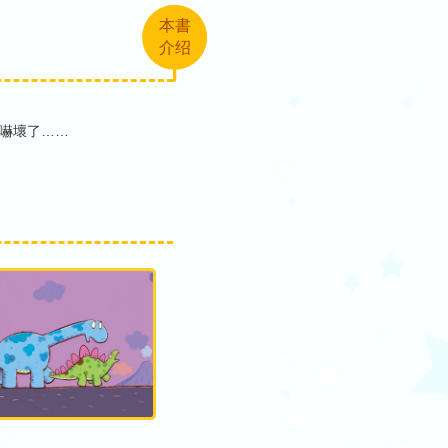
本書
介绍
嚇壞了……