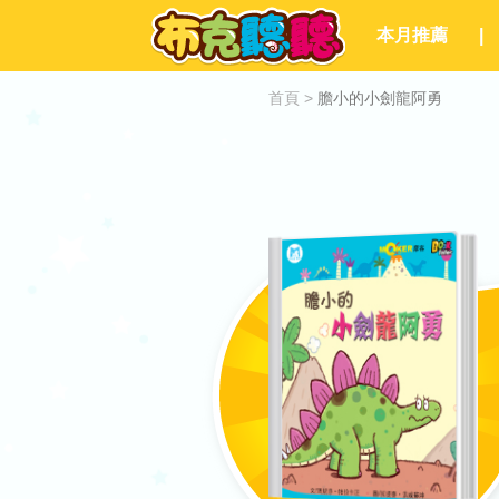
本月推薦
|
首頁
>
膽小的小劍龍阿勇