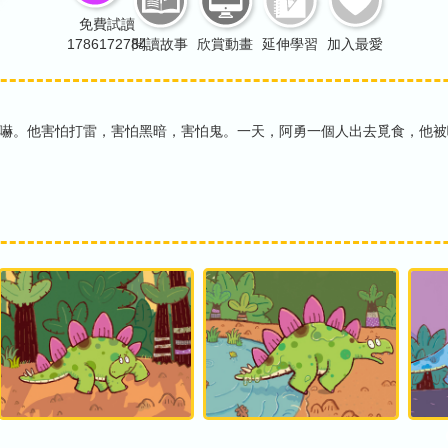
免費試讀
1786172784
閱讀故事
欣賞動畫
延伸學習
加入最愛
嚇。他害怕打雷，害怕黑暗，害怕鬼。一天，阿勇一個人出去覓食，他被