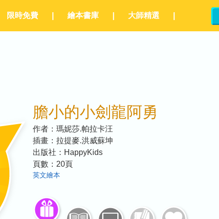
限時免費
|
繪本書庫
|
大師精選
|
膽小的小劍龍阿勇
作者：
瑪妮莎.帕拉卡汪
插畫：
拉提麥.洪威蘇坤
出版社：
HappyKids
頁數：
20
頁
英文繪本