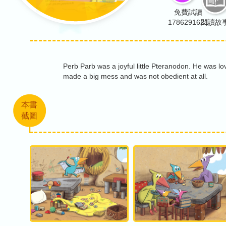
免費試讀
1786291621
閱讀故
Perb Parb was a joyful little Pteranodon. He was lov
made a big mess and was not obedient at all.
本書
截圖