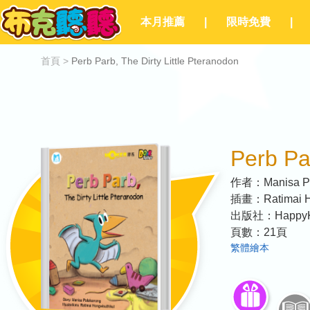
本月推薦
|
限時免費
|
首頁
>
Perb Parb, The Dirty Little Pteranodon
Perb Par
作者：
Manisa 
插畫：
Ratimai 
出版社：
Happy
頁數：
21
頁
繁體繪本