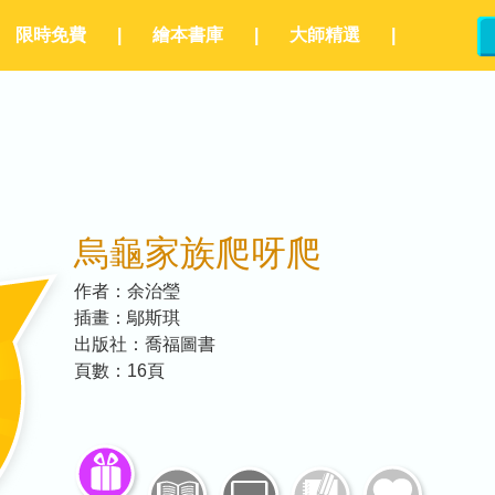
限時免費
|
繪本書庫
|
大師精選
|
烏龜家族爬呀爬
作者：
余治瑩
插畫：
鄔斯琪
出版社：
喬福圖書
頁數：
16
頁