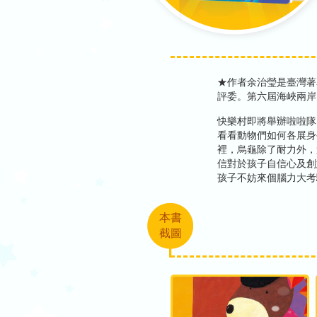
★作者余治瑩是臺灣著
評委。第六屆海峽兩岸
快樂村即將舉辦啦啦隊
看看動物們如何各展身
裡，烏龜除了耐力外，
信對於孩子自信心及創
孩子不妨來個腦力大考
本書
截圖