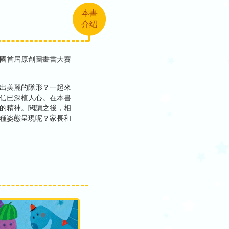
本書
介绍
國首屆原創圖畫書大賽
出美麗的隊形？一起來
信已深植人心。在本書
的精神。閱讀之後，相
種姿態呈現呢？家長和