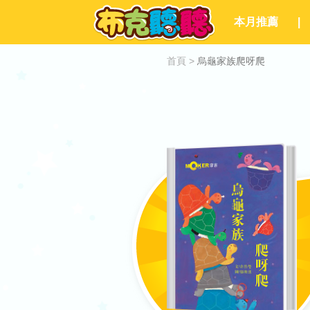
本月推薦
|
首頁
>
烏龜家族爬呀爬