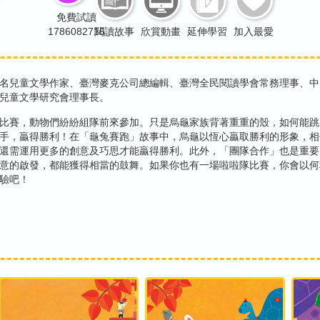
免費試讀
1786082716
閱讀故事
欣賞動畫
延伸學習
加入最愛
名兒童文學作家、臺灣麥克公司總編輯、臺灣全民閱讀學會常務理事、中
兒童文學研究會理事長。
比賽，動物們紛紛組隊前來參加。只是烏龜家族背著重重的殼，如何能跳
手，贏得勝利！在「龜兔賽跑」故事中，烏龜以恆心贏取勝利的形象，相
還需運用更多的創意及巧思才能贏得勝利。此外，「團隊合作」也是重要
意的啟發，都能獲得相當的鼓舞。如果你也有一場啦啦隊比賽，你會以何
驗吧！