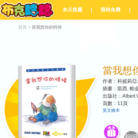
本月推薦
|
限時免費
|
首頁
>
當我想你的時候
當我想
作者：
科妮莉亞
插畫：
凱西. 帕
出版社：
Albert
頁數：
11
頁
英文繪本