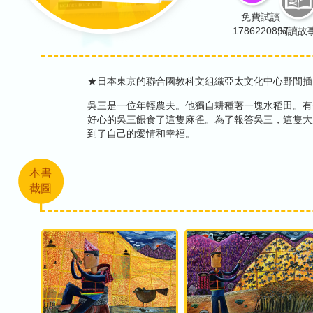
免費試讀
1786220897
閱讀故
★日本東京的聯合國教科文組織亞太文化中心野間插
吳三是一位年輕農夫。他獨自耕種著一塊水稻田。有
好心的吳三餵食了這隻麻雀。為了報答吳三，這隻大
到了自己的愛情和幸福。
本書
截圖