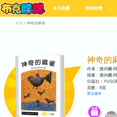
本月推薦
|
限時免費
|
首頁
>
神奇的麻雀
神奇的
作者：
雅內爾-
插畫：
雅內爾-
出版社：
YUSOF 
頁數：
8
頁
英文繪本